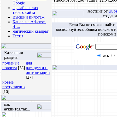
Просмотров: 2067 | Дата:
22.04.200
Google
сделай анализ
Хостинг от
uCo
твоего сайта
создани
Высший пилотаж
Каналы в Adsense.
Если Вы не смогли найти
Чт...
воспользуйтесь общим поиском н
магический квадрат
поиском в
Тесты
Категории
Web
раздела
полезные
для
новости
[38]
раскрутки и
оптимизации
[27]
новые
поступления
[16]
как
аукнится,так...