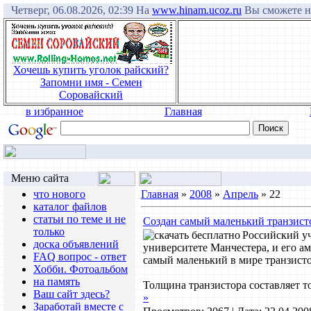
Четверг, 06.08.2026, 02:39 На
www.hinam.ucoz.ru
Вы сможете на
Хочешь купить уголок райский?
Запомни имя - Семен
Соровайский
в избранное
Главная
Меню сайта
что нового
Главная
»
2008
»
Апрель
»
22
каталог файлов
статьи по теме и не
Создан самый маленький транзист
только
Российский у
доска объявлений
университете Манчестера, и его а
FAQ вопрос - ответ
самый маленький в мире транзисто
Хобби. Фотоальбом
на память
Толщина транзистора составляет то
Ваш сайт здесь?
»
Заработай вместе с