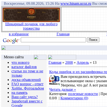
Воскресенье, 09.08.2026, 15:26 На
www.hinam.ucoz.ru
Вы сможе
Шикарный подарок для любого
торжества
в избранное
Главная
Меню сайта
что нового
Главная
»
2008
»
Апрель
»
13
каталог файлов
статьи по теме и не
Коды ошибок и их расшифровка пр
только
Вам приходилось встречать
доска объявлений
всплывающие окна с указан
FAQ вопрос - ответ
Уверены, что да! А вот рас
Хобби. Фотоальбом
Читать дальше »
на память
Категория:
полезные новости
| Про
Ваш сайт здесь?
0.0/0
|
Комментарии (0)
Заработай вместе с
Google