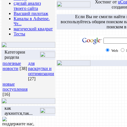
Хостинг от
uCo
сделай анализ
создани
твоего сайта
Высший пилотаж
Если Вы не смогли найти
Каналы в Adsense.
воспользуйтесь общим поиском н
Чт...
поиском в
магический квадрат
Тесты
Web
Категории
раздела
полезные
для
новости
[38]
раскрутки и
оптимизации
[27]
новые
поступления
[16]
как
аукнится,так...
поддержите нас,