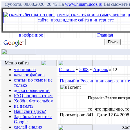
Суббота, 08.08.2026, 20:45 На
www.hinam.ucoz.ru
Вы сможете н
в избранное
Главная
Меню сайта
что нового
Главная
»
2008
»
Апрель
»
12
каталог файлов
статьи по теме и не
Первый в России приговор за инт
только
доска объявлений
FAQ вопрос - ответ
Первый в России интерне
Хобби. Фотоальбом
на память
то ,что привычно, то
Ваш сайт здесь?
Просмотров: 841 | Дата:
12.04.2008
Заработай вместе с
Google
сделай анализ
Хос