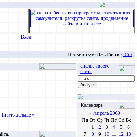
Вход
Приветствую Вас
,
Гость
·
RSS
анализ твоего
сайта
Календарь
«
Апрель 2008
»
.
Читать дальше »
Пн
Вт
Ср
Чт
Пт
Сб
Вс
1
2
3
4
5
6
айта.
7
8
9
10
11
12
13