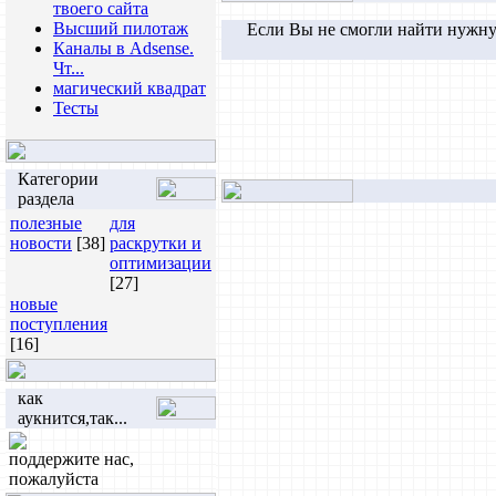
твоего сайта
Высший пилотаж
Если Вы не смогли найти нужну
Каналы в Adsense.
Чт...
магический квадрат
Тесты
Категории
раздела
полезные
для
новости
[38]
раскрутки и
оптимизации
[27]
новые
поступления
[16]
как
аукнится,так...
поддержите нас,
пожалуйста