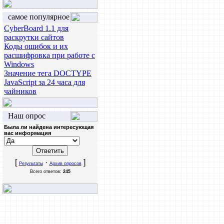
самое популярное
CyberBoard 1.1 для
раскрутки сайтов
Коды ошибок и их
расшифровка при работе с
Windows
Значение тега DOCTYPE
JavaScript за 24 часа для
чайников
Наш опрос
Была ли найдена интересующая
вас информация
[
·
]
Результаты
Архив опросов
Всего ответов:
245