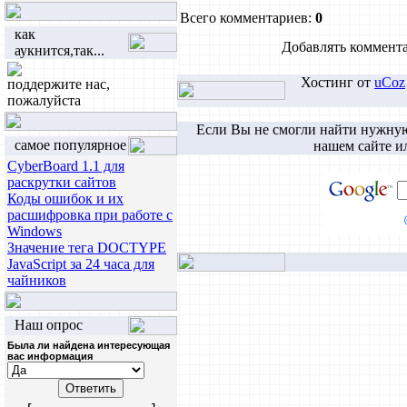
Всего комментариев
:
0
как
Добавлять коммента
аукнится,так...
Хостинг от
uCoz
поддержите нас,
пожалуйста
Если Вы не смогли найти нужну
самое популярное
нашем сайте и
CyberBoard 1.1 для
раскрутки сайтов
Коды ошибок и их
расшифровка при работе с
Windows
Значение тега DOCTYPE
JavaScript за 24 часа для
чайников
Наш опрос
Была ли найдена интересующая
вас информация