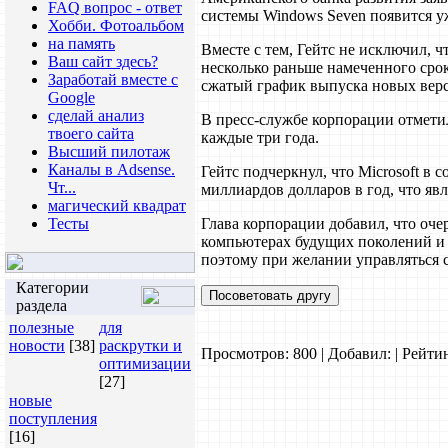
FAQ вопрос - ответ
системы Windows Seven появится уж
Хобби. Фотоальбом
на память
Вместе с тем, Гейтс не исключил, 
Ваш сайт здесь?
несколько раньше намеченного срока
Заработай вместе с
сжатый график выпуска новых верс
Google
сделай анализ
В пресс-службе корпорации отмети
твоего сайта
каждые три года.
Высший пилотаж
Каналы в Adsense.
Гейтс подчеркнул, что Microsoft в
Чт...
миллиардов долларов в год, что явл
магический квадрат
Тесты
Глава корпорации добавил, что оче
компьютерах будущих поколений и
поэтому при желании управляться с
Категории
раздела
полезные
для
новости
[38]
раскрутки и
Просмотров
: 800 |
Добавил
:
|
Рейти
оптимизации
[27]
новые
поступления
[16]