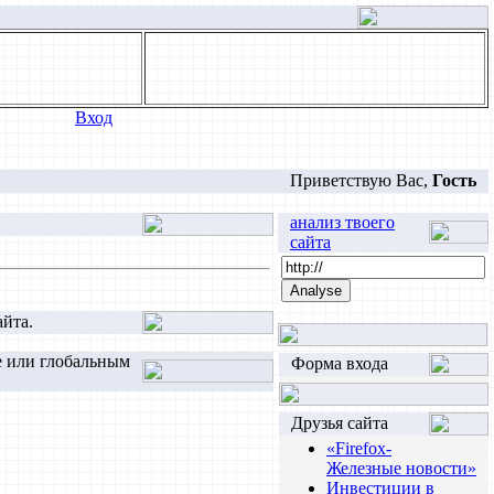
Вход
Приветствую Вас
,
Гость
анализ твоего
сайта
айта.
е или глобальным
Форма входа
Друзья сайта
«Firefox-
Железные новости»
Инвестиции в