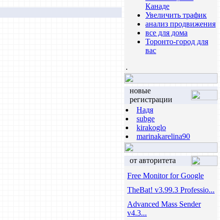
Канаде
Увеличить трафик
анализ продвижения
все для дома
Торонто-город для
вас
.
новые
регистрации
Надя
subge
kirakoglo
marinakarelina90
от авторитета
Free Monitor for Google
TheBat! v3.99.3 Professio...
Advanced Mass Sender
v4.3...