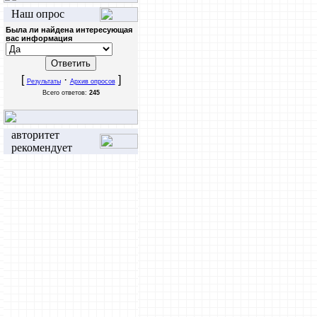
Наш опрос
Была ли найдена интересующая
вас информация
[
·
]
Результаты
Архив опросов
Всего ответов:
245
авторитет
рекомендует