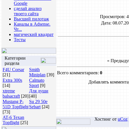
Google
сделай анализ
твоего сайта
Просмотров
: 
Высший пилотаж
Дата
: 08.07.20
Каналы в Adsense.
Чт...
магический квадрат
Тесты
Категории
« Предыду
раздела
F4U Corsar
Smith
Всего комментариев
:
0
[21]
Miniplan
[39]
Extra 300s
Calmato
Добавлять коммента
[14]
Sport
[9]
xtreme
Для души
balsacraft
[20]
[40]
Mustang P-
Su 29 50e
51D Topflight
Sebart
[24]
[73]
AT-6 Texan
Хостинг от
uCoz
Topflight
[25]