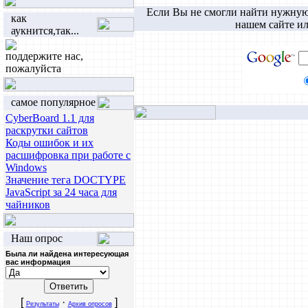
Если Вы не смогли найти нужную
как
нашем сайте ил
аукнится,так...
поддержите нас,
пожалуйста
самое популярное
CyberBoard 1.1 для
раскрутки сайтов
Коды ошибок и их
расшифровка при работе с
Windows
Значение тега DOCTYPE
JavaScript за 24 часа для
чайников
Наш опрос
Была ли найдена интересующая
вас информация
[
·
]
Результаты
Архив опросов